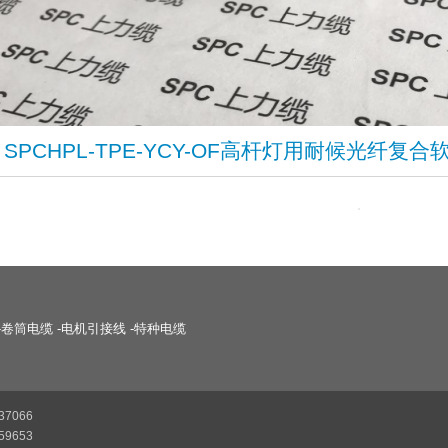
SPCHPL-TPE-YCY-OF高杆灯用耐候光纤复合
-
卷筒电缆
-
电机引接线
-
特种电缆
37066
59653