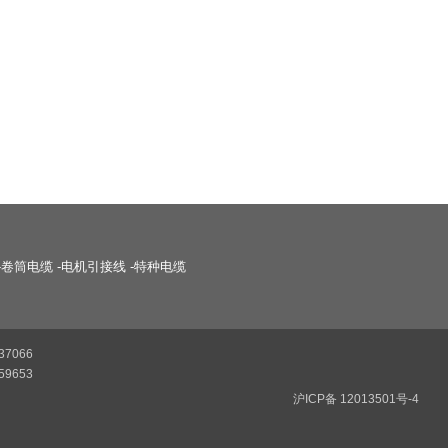
-
卷筒电缆
-
电机引接线
-
特种电缆
37066
59653
沪ICP备 12013501号-4