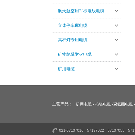
航天航空用军标电线电缆
立体停车库电缆
高杆灯专用电缆
矿物绝缘耐火电缆
矿用电缆
主营产品：
矿用电缆
-
拖链电缆
-
聚氨酯电缆
021-57137016 57137022 57137055 571