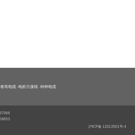
-
卷筒电缆
-
电机引接线
-
特种电缆
37066
59653
沪ICP备 12013501号-4