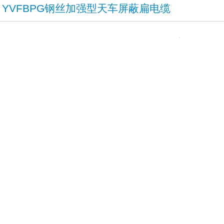
​YVFBPG钢丝加强型天车屏蔽扁电缆