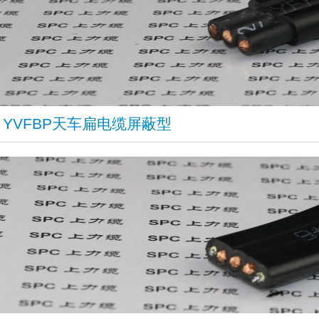
​YVFBP天车扁电缆屏蔽型